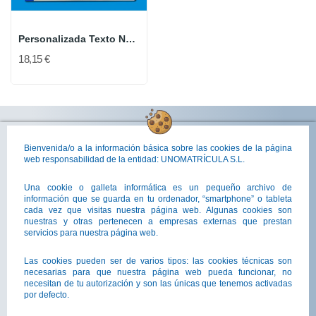
Personalizada Texto Negro [Todos Los Tamaños]
18,15 €
Bienvenida/o a la información básica sobre las cookies de la página
web responsabilidad de la entidad: UNOMATRÍCULA S.L.
Una cookie o galleta informática es un pequeño archivo de
Unomatrícula es la empresa líder en España
información que se guarda en tu ordenador, “smartphone” o tableta
en la comercialización y fabricación de
cada vez que visitas nuestra página web. Algunas cookies son
nuestras y otras pertenecen a empresas externas que prestan
placas de matrícula acrílicas para coche
servicios para nuestra página web.
Las cookies pueden ser de varios tipos: las cookies técnicas son
CONTACTO
necesarias para que nuestra página web pueda funcionar, no
942 76 45 01
necesitan de tu autorización y son las únicas que tenemos activadas
por defecto.
686 966 789